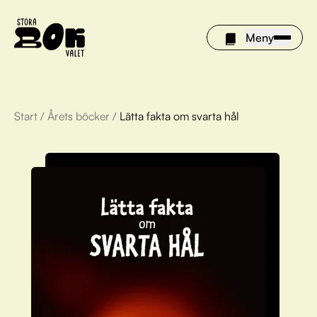
Meny
Start
/
Årets böcker
/
Lätta fakta om svarta hål
Årets böcker
Om Stora bokvalet
Olivia tipsar
Vinnare
FAQ
För bibliotek