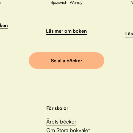
a
Bjazevich, Wendy
ken
Läs mer om boken
Läs
Se alla böcker
För skolor
Årets böcker
Om Stora bokvalet