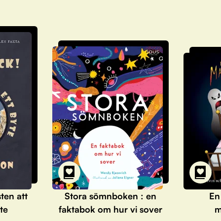
sten att
Stora sömnboken : en
En
te
faktabok om hur vi sover
m