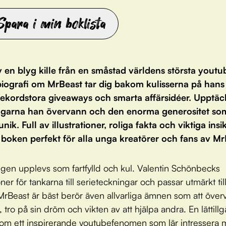
Spara i min boklista
 en blyg kille från en småstad världens största youtu
iografi om MrBeast tar dig bakom kulisserna på hans
 rekordstora giveaways och smarta affärsidéer. Upptäc
garna han övervann och den enorma generositet som
ik. Full av illustrationer, roliga fakta och viktiga insi
 boken perfekt för alla unga kreatörer och fans av Mr
ningen upplevs som fartfylld och kul. Valentin Schönbecks
ioner för tankarna till serieteckningar och passar utmärkt ti
 MrBeast är bäst berör även allvarliga ämnen som att över
 tro på sin dröm och vikten av att hjälpa andra. En lättill
 om ett inspirerande youtubefenomen som lär intressera