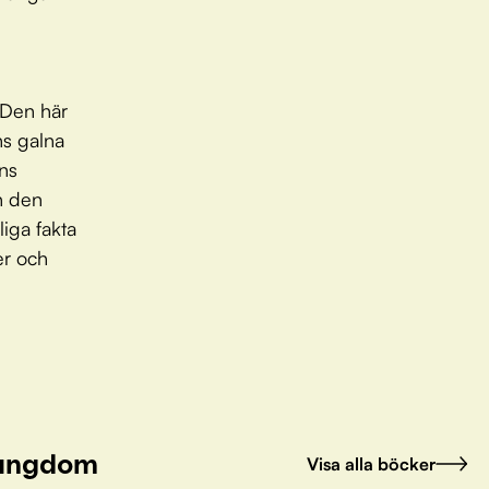
 Den här
ns galna
ns
h den
liga fakta
er och
h ungdom
Visa alla böcker