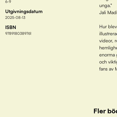
6-9
unga."
Utgivningsdatum
Jali Mad
2025-08-13
Hur blev
ISBN
illustre
9789180389761
videor, 
hemligh
enorma g
och vikt
fans av 
Fler bö