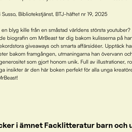
i Susso, Bibliotekstjänst, BTJ-häftet nr 19, 2025
 en blyg kille från en småstad världens största youtuber?
rade biografin om MrBeast tar dig bakom kulisserna på ha
rekordstora giveaways och smarta affärsidéer. Upptäck ha
eter bakom framgången, utmaningarna han övervann oc
enerositet som gjort honom unik. Full av illustrationer, ro
iga insikter är den här boken perfekt för alla unga kreatör
MrBeast!
cker i ämnet Facklitteratur barn oc