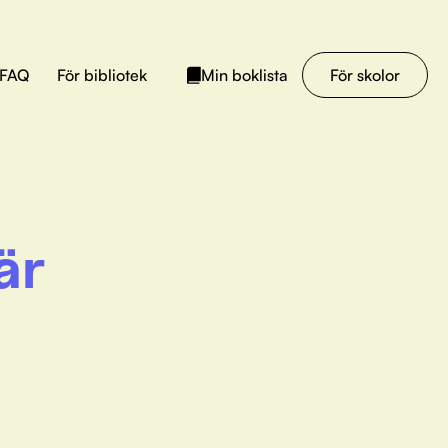
FAQ
För bibliotek
För skolor
Min boklista
är