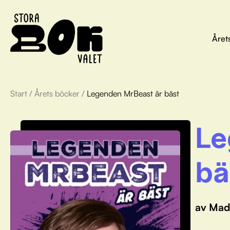
Året
Start
/
Årets böcker
/
Legenden MrBeast är bäst
Le
bä
av Madi