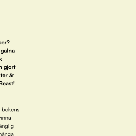
ber?
 galna
k
 gjort
kter är
Beast!
ll bokens
vinna
gänglig
 många