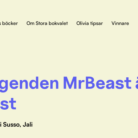
s böcker
Om Stora bokvalet
Olivia tipsar
Vinnare
genden MrBeast 
st
 Susso, Jali