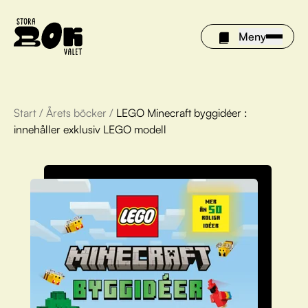
Meny
Start
/
Årets böcker
/
LEGO Minecraft byggidéer :
Årets böcker
innehåller exklusiv LEGO modell
Om Stora bokvalet
Olivia tipsar
Vinnare
FAQ
För bibliotek