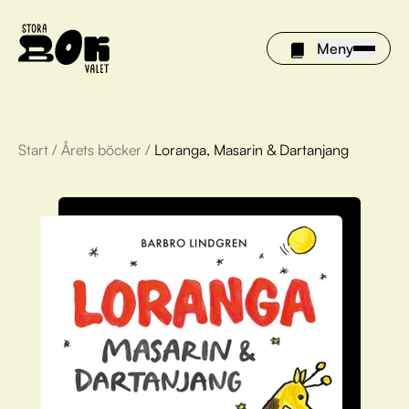
Meny
Start
/
Årets böcker
/
Loranga, Masarin & Dartanjang
Årets böcker
Om Stora bokvalet
Olivia tipsar
Vinnare
FAQ
För bibliotek