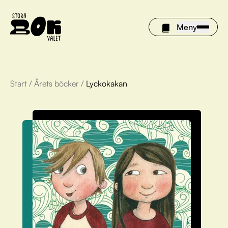
Meny
Start
/
Årets böcker
/
Lyckokakan
Årets böcker
Om Stora bokvalet
Olivia tipsar
Vinnare
FAQ
För bibliotek