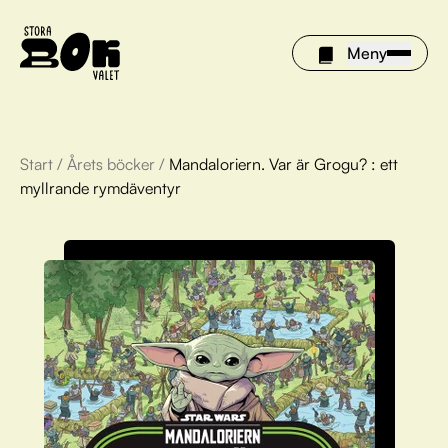
Meny
Start
/
Årets böcker
/
Mandaloriern. Var är Grogu? : ett
Årets böcker
myllrande rymdäventyr
Om Stora bokvalet
Olivia tipsar
Vinnare
FAQ
För bibliotek