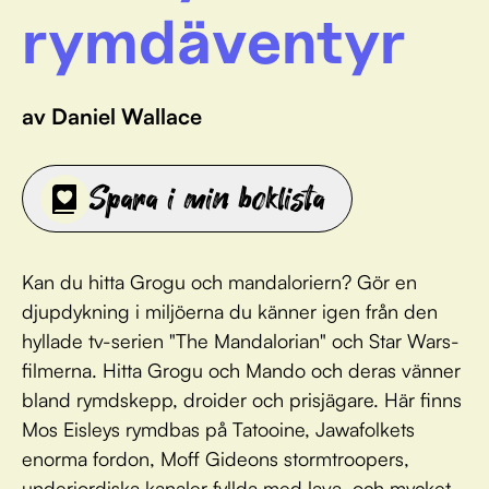
rymdäventyr
av Daniel Wallace
Spara i min boklista
Kan du hitta Grogu och mandaloriern? Gör en
djupdykning i miljöerna du känner igen från den
hyllade tv-serien "The Mandalorian" och Star Wars-
filmerna. Hitta Grogu och Mando och deras vänner
bland rymdskepp, droider och prisjägare. Här finns
Mos Eisleys rymdbas på Tatooine, Jawafolkets
enorma fordon, Moff Gideons stormtroopers,
underjordiska kanaler fyllda med lava, och mycket