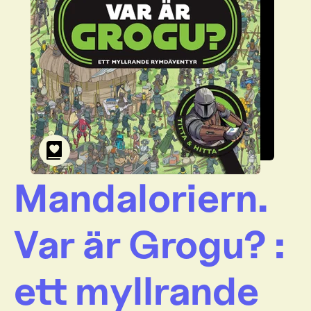
Mandaloriern.
Var är Grogu? :
ett myllrande