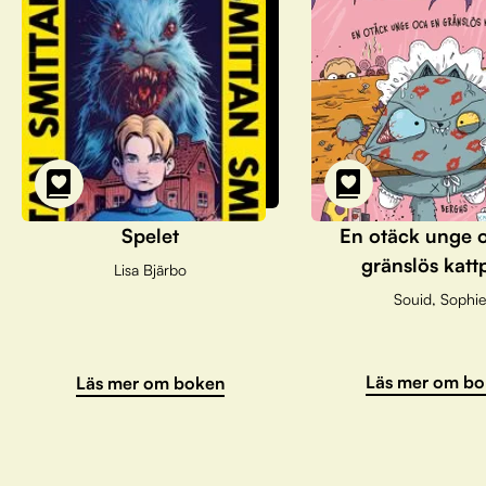
Spelet
En otäck unge 
gränslös katt
Lisa Bjärbo
Souid, Sophie
Läs mer om bo
Läs mer om boken