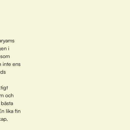
Maryams
gen i
m som
 inte ens
rds
tigt
am och
 bästa
 lika fin
kap,