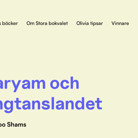
s böcker
Om Stora bokvalet
Olivia tipsar
Vinnare
ryam och
ngtanslandet
oo Shams