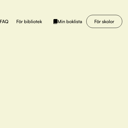
FAQ
För bibliotek
För skolor
Min boklista