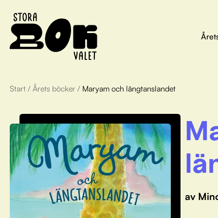
Året
Start
/
Årets böcker
/
Maryam och längtanslandet
Ma
lä
av Min