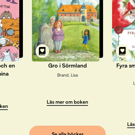
och en
Gro i Sörmland
Fyra sm
pina
Brand, Lisa
L
Läs mer om boken
ken
Läs
Se alla böcker