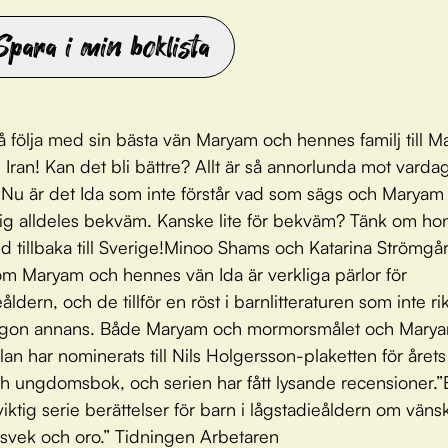
Spara i min boklista
få följa med sin bästa vän Maryam och hennes familj till 
Iran! Kan det bli bättre? Allt är så annorlunda mot varda
 Nu är det Ida som inte förstår vad som sägs och Marya
ig alldeles bekväm. Kanske lite för bekväm? Tänk om hon
ed tillbaka till Sverige!Minoo Shams och Katarina Strömgå
m Maryam och hennes vän Ida är verkliga pärlor för
åldern, och de tillför en röst i barnlitteraturen som inte rik
någon annans. Både Maryam och mormorsmålet och Mary
lan har nominerats till Nils Holgersson-plaketten för årets
h ungdomsbok, och serien har fått lysande recensioner.”En
viktig serie berättelser för barn i lågstadieåldern om väns
 svek och oro.” Tidningen Arbetaren