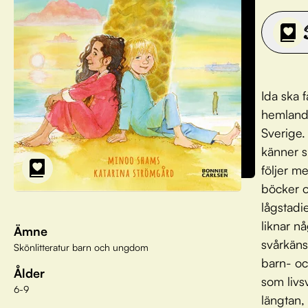
Ida ska 
hemland 
Sverige.
känner s
följer m
böcker o
lågstadie
liknar 
Ämne
svårkäns
Skönlitteratur barn och ungdom
barn- oc
Ålder
som livs
6-9
längtan,