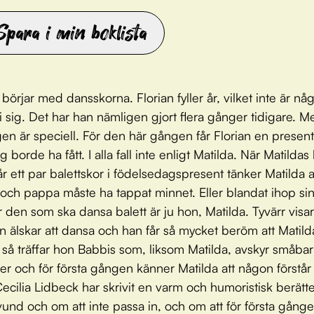
Spara i min boklista
börjar med dansskorna. Florian fyller år, vilket inte är nå
 i sig. Det har han nämligen gjort flera gånger tidigare. 
en är speciell. För den här gången får Florian en presen
g borde ha fått. I alla fall inte enligt Matilda. När Matildas 
får ett par balettskor i födelsedagspresent tänker Matilda a
h pappa måste ha tappat minnet. Eller blandat ihop si
r den som ska dansa balett är ju hon, Matilda. Tyvärr visar
ian älskar att dansa och han får så mycket beröm att Matil
n så träffar hon Babbis som, liksom Matilda, avskyr småba
ner och för första gången känner Matilda att någon förstår
Cecilia Lidbeck har skrivit en varm och humoristisk berätt
und och om att inte passa in, och om att för första gånge