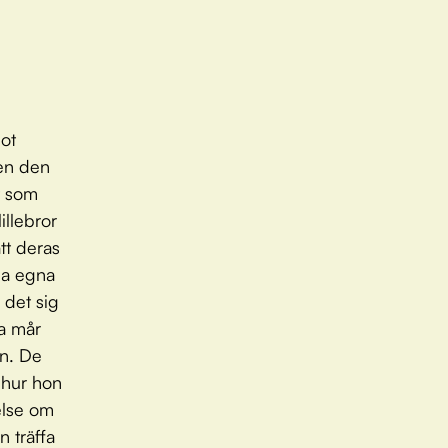
got
Men den
t som
lillebror
tt deras
na egna
 det sig
da mår
rn. De
 hur hon
else om
n träffa