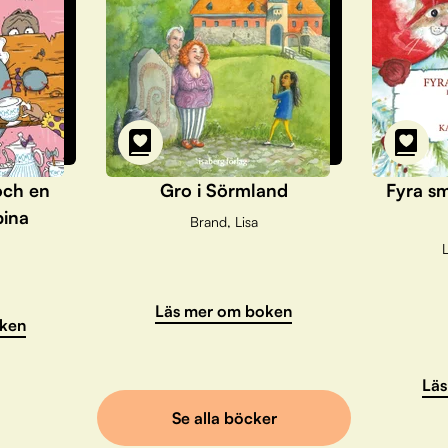
och en
Gro i Sörmland
Fyra sm
pina
Brand, Lisa
L
Läs mer om boken
ken
Läs
Se alla böcker