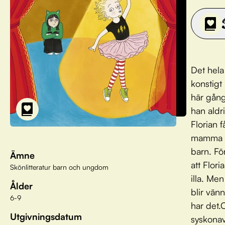
Det hela 
konstigt
här gång
han aldri
Florian 
mamma oc
barn. Fö
Ämne
att Flor
Skönlitteratur barn och ungdom
illa. Me
Ålder
blir vän
6-9
har det.
Utgivningsdatum
syskonav