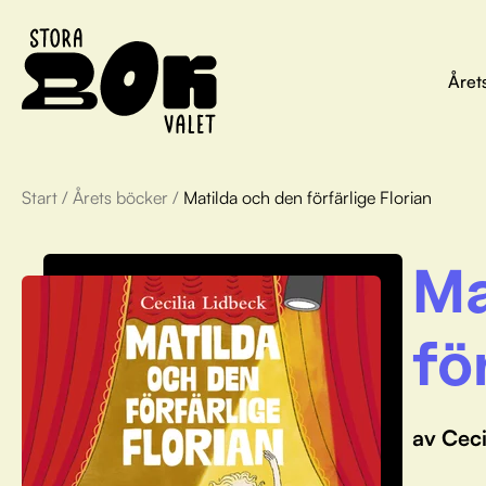
Året
Start
/
Årets böcker
/
Matilda och den förfärlige Florian
Ma
fö
av Ceci