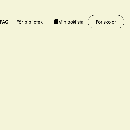
FAQ
För bibliotek
För skolor
Min boklista