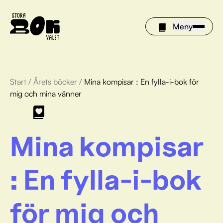
Meny
Start
/
Årets böcker
/
Mina kompisar : En fylla-i-bok för
Årets böcker
mig och mina vänner
Om Stora bokvalet
Mina kompisar
Olivia tipsar
Vinnare
: En fylla-i-bok
FAQ
för mig och
För bibliotek