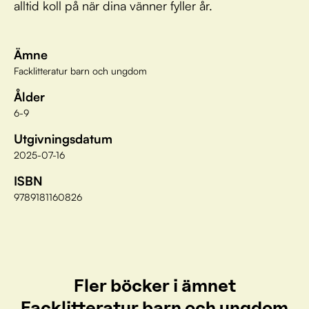
alltid koll på när dina vänner fyller år.
Ämne
Facklitteratur barn och ungdom
Ålder
6-9
Utgivningsdatum
2025-07-16
ISBN
9789181160826
Fler böcker i ämnet
Facklitteratur barn och ungdom