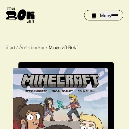
Meny
Start
/
Årets böcker
/
Minecraft Bok 1
Årets böcker
Om Stora bokvalet
Olivia tipsar
Vinnare
FAQ
För bibliotek