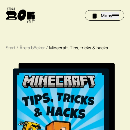
Meny
Start
/
Årets böcker
/
Minecraft. Tips, tricks & hacks
Årets böcker
Om Stora bokvalet
Olivia tipsar
Vinnare
FAQ
För bibliotek