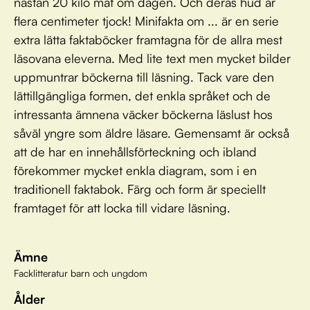
nästan 20 kilo mat om dagen. Och deras hud är
flera centimeter tjock! Minifakta om ... är en serie
extra lätta faktaböcker framtagna för de allra mest
läsovana eleverna. Med lite text men mycket bilder
uppmuntrar böckerna till läsning. Tack vare den
lättillgängliga formen, det enkla språket och de
intressanta ämnena väcker böckerna läslust hos
såväl yngre som äldre läsare. Gemensamt är också
att de har en innehållsförteckning och ibland
förekommer mycket enkla diagram, som i en
traditionell faktabok. Färg och form är speciellt
framtaget för att locka till vidare läsning.
Ämne
Facklitteratur barn och ungdom
Ålder