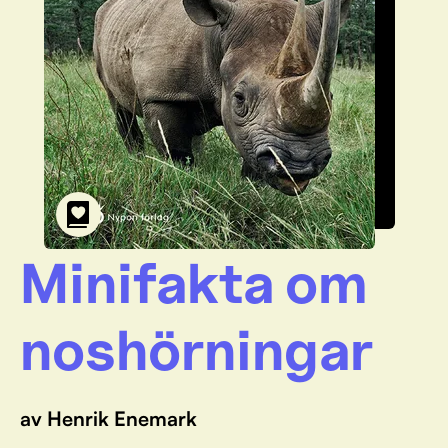
Minifakta om
noshörningar
av Henrik Enemark