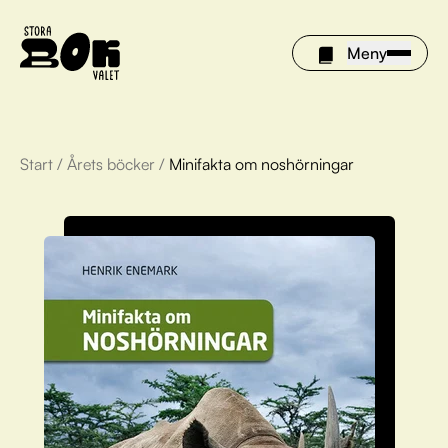
Meny
Start
/
Årets böcker
/
Minifakta om noshörningar
Årets böcker
Om Stora bokvalet
Olivia tipsar
Vinnare
FAQ
För bibliotek