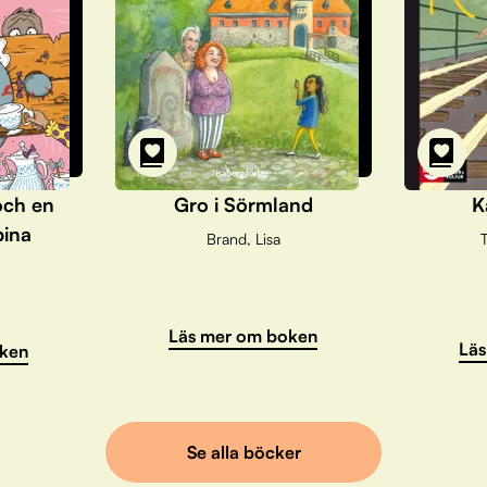
och en
Gro i Sörmland
K
pina
Brand, Lisa
T
Läs mer om boken
Läs
ken
Se alla böcker