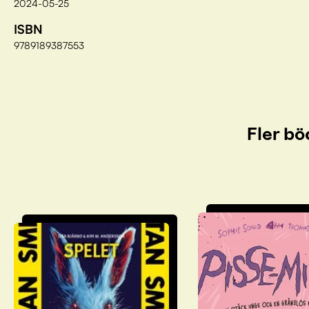
2024-05-25
ISBN
9789189387553
Fler bö