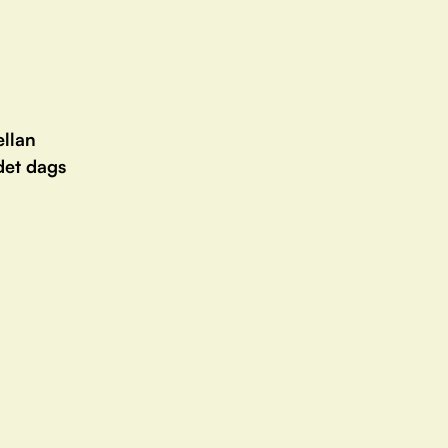
ellan
det dags