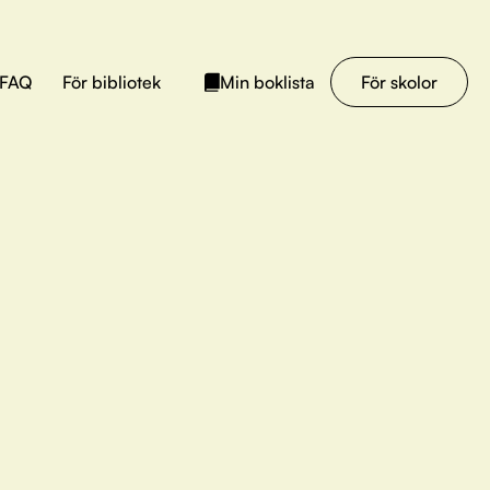
FAQ
För bibliotek
För skolor
Min boklista