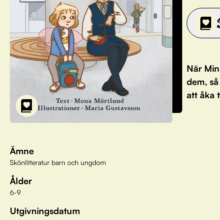
När Minn
dem, så
att åka 
Ämne
Skönlitteratur barn och ungdom
Ålder
6-9
Utgivningsdatum