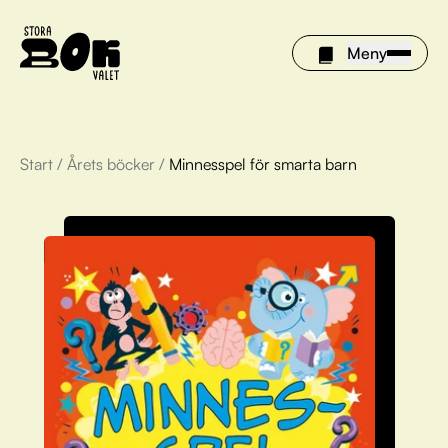
Meny
Start
/
Årets böcker
/
Minnesspel för smarta barn
Årets böcker
Om Stora bokvalet
Olivia tipsar
Vinnare
FAQ
För bibliotek