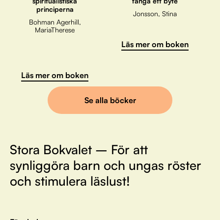
spiritualistiska
fånga ett byte
principerna
Jonsson, Stina
Bohman Agerhill,
MariaTherese
Läs mer om boken
Läs mer om boken
Se alla böcker
Stora Bokvalet – För att
synliggöra barn och ungas röster
och stimulera läslust!