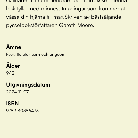
skillnader till nummerkoder och bildpyssel, denna
bok fylld med minnesutmaningar som kommer att
vässa din hjärna till max.Skriven av bästsäljande
pysselboksförfattaren Gareth Moore.
Ämne
Facklitteratur barn och ungdom
Ålder
9-12
Utgivningsdatum
2024-11-07
ISBN
9789180385473