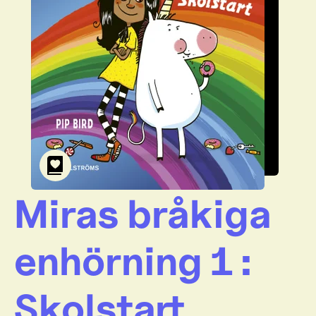
Miras bråkiga
enhörning 1 :
Skolstart