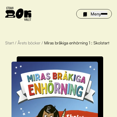
Meny
Start
/
Årets böcker
/
Miras bråkiga enhörning 1 : Skolstart
Årets böcker
Om Stora bokvalet
Olivia tipsar
Vinnare
FAQ
För bibliotek