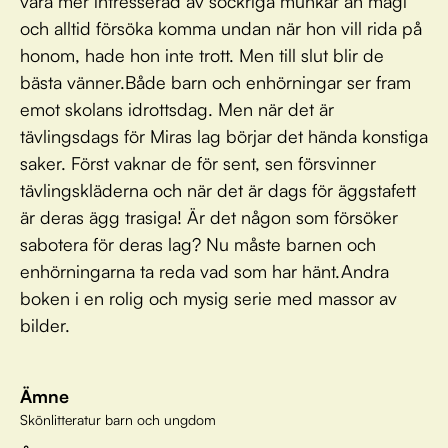
vara mer intresserad av sockriga munkar än magi
och alltid försöka komma undan när hon vill rida på
honom, hade hon inte trott. Men till slut blir de
bästa vänner.Både barn och enhörningar ser fram
emot skolans idrottsdag. Men när det är
tävlingsdags för Miras lag börjar det hända konstiga
saker. Först vaknar de för sent, sen försvinner
tävlingskläderna och när det är dags för äggstafett
är deras ägg trasiga! Är det någon som försöker
sabotera för deras lag? Nu måste barnen och
enhörningarna ta reda vad som har hänt.Andra
boken i en rolig och mysig serie med massor av
bilder.
Ämne
Skönlitteratur barn och ungdom