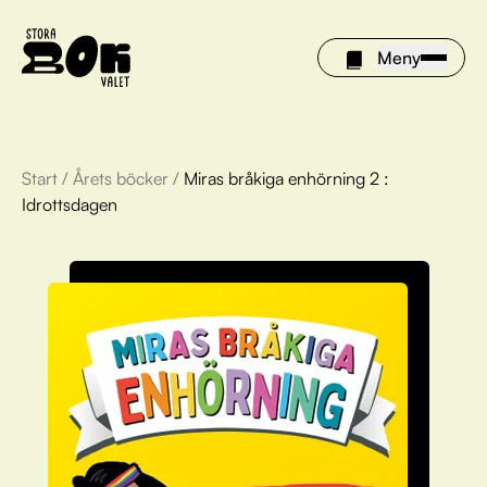
Meny
Start
/
Årets böcker
/
Miras bråkiga enhörning 2 :
Årets böcker
Idrottsdagen
Om Stora bokvalet
Olivia tipsar
Vinnare
FAQ
För bibliotek