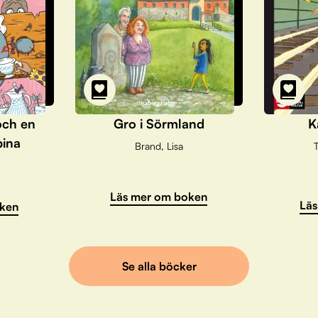
och en
Gro i Sörmland
K
pina
Brand, Lisa
T
Läs mer om boken
Läs
ken
Se alla böcker