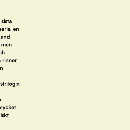
 sista
erie, en
land
d men
och
 rinner
en
strilogin
r
 mycket
iskt