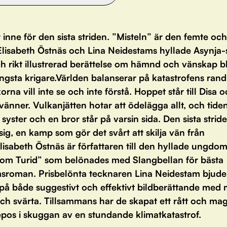
 inne för den sista striden. ”Misteln” är den femte och
Elisabeth Östnäs och Lina Neidestams hyllade Asynja-s
ch rikt illustrerad berättelse om hämnd och vänskap b
yngsta krigare.Världen balanserar på katastrofens ran
rna vill inte se och inte förstå. Hoppet står till Disa 
änner. Vulkanjätten hotar att ödelägga allt, och tiden
 syster och en bror står på varsin sida. Den sista strid
ig, en kamp som gör det svårt att skilja vän från
lisabeth Östnäs är författaren till den hyllade ungdom
om Turid” som belönades med Slangbellan för bästa
roman. Prisbelönta tecknaren Lina Neidestam bjude
 på både suggestivt och effektivt bildberättande med
ch svärta. Tillsammans har de skapat ett rått och mag
epos i skuggan av en stundande klimatkatastrof.