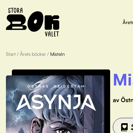
Året
Start
/
Årets böcker
/
Misteln
Mi
av Östn