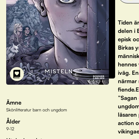
Tiden är
delen i 
episk o
Birkas 
människo
hennes v
iväg. En
närmar s
fiende.E
”Sagan 
Ämne
ungdoms
Skönlitteratur barn och ungdom
läsaren
Ålder
action o
9-12
vikinga