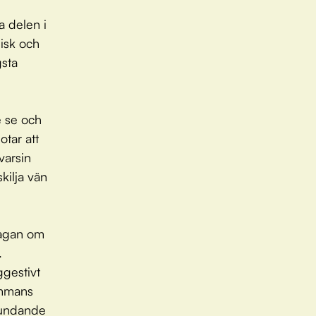
a delen i
isk och
gsta
e se och
otar att
varsin
kilja vän
”Sagan om
.
gestivt
ammans
stundande