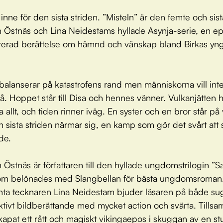
 inne för den sista striden. ”Misteln” är den femte och sist
h Östnäs och Lina Neidestams hyllade Asynja-serie, en ep
ustrerad berättelse om hämnd och vänskap bland Birkas yn
balanserar på katastrofens rand men människorna vill int
tå. Hoppet står till Disa och hennes vänner. Vulkanjätten h
 allt, och tiden rinner iväg. En syster och en bror står på 
n sista striden närmar sig, en kamp som gör det svårt att s
de.
h Östnäs är författaren till den hyllade ungdomstrilogin 
som belönades med Slangbellan för bästa ungdomsroman
nta tecknaren Lina Neidestam bjuder läsaren på både sug
ktivt bildberättande med mycket action och svärta. Tills
kapat ett rått och magiskt vikingaepos i skuggan av en 