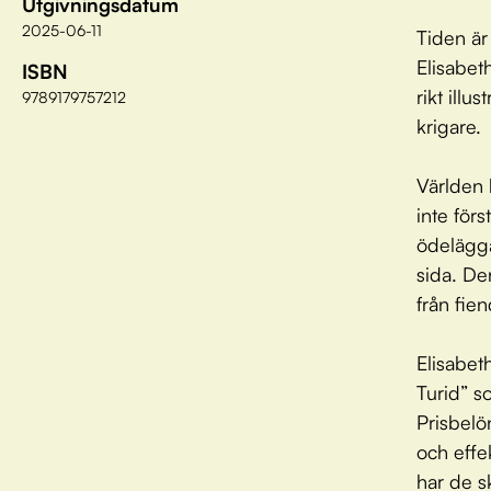
Utgivningsdatum
2025-06-11
Tiden är
Elisabet
ISBN
rikt ill
9789179757212
krigare.
Världen 
inte förs
ödelägga
sida. De
från fien
Elisabet
Turid” 
Prisbelö
och effe
har de s