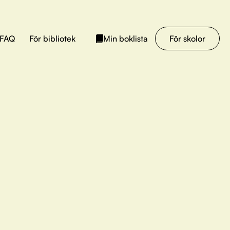
FAQ
För bibliotek
För skolor
Min boklista