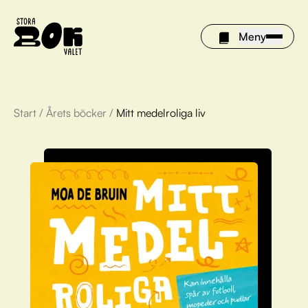
Meny
Start
/
Årets böcker
/
Mitt medelroliga liv
Årets böcker
Om Stora bokvalet
Olivia tipsar
Vinnare
FAQ
För bibliotek