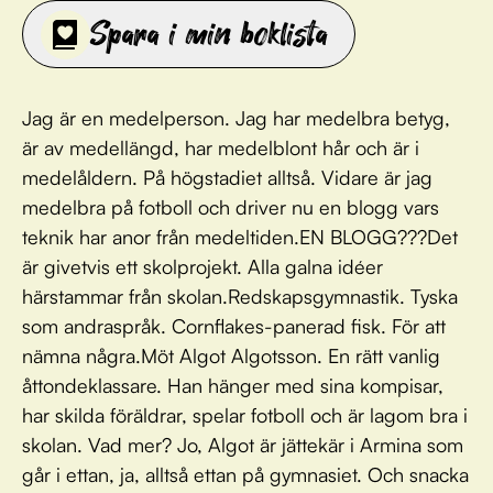
Spara i min boklista
Jag är en medelperson. Jag har medelbra betyg,
är av medellängd, har medelblont hår och är i
medelåldern. På högstadiet alltså. Vidare är jag
medelbra på fotboll och driver nu en blogg vars
teknik har anor från medeltiden.EN BLOGG???Det
är givetvis ett skolprojekt. Alla galna idéer
härstammar från skolan.Redskapsgymnastik. Tyska
som andraspråk. Cornflakes-panerad fisk. För att
nämna några.Möt Algot Algotsson. En rätt vanlig
åttondeklassare. Han hänger med sina kompisar,
har skilda föräldrar, spelar fotboll och är lagom bra i
skolan. Vad mer? Jo, Algot är jättekär i Armina som
går i ettan, ja, alltså ettan på gymnasiet. Och snacka