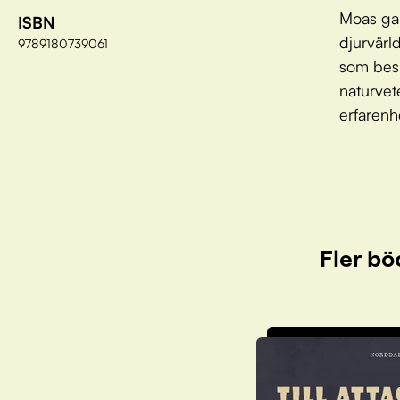
Moas gal
ISBN
djurvärl
9789180739061
som besk
naturvet
erfarenhe
Fler bö