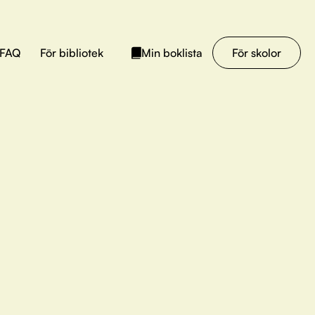
FAQ
För bibliotek
För skolor
Min boklista