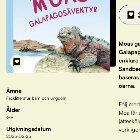
Moas ga
Galapag
enklare
Sandber
baseras 
öarna.
Ämne
Facklitteratur barn och ungdom
Följ med
Ålder
Moa får 
6-9
jätteskö
Utgivningsdatum
verklige
2025-02-25