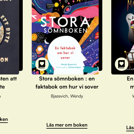
sten att
Stora sömnboken : en
En
te
faktabok om hur vi sover
m
a
Bjazevich, Wendy
ken
Läs mer om boken
Läs