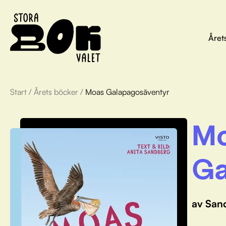
Året
Start
/
Årets böcker
/
Moas Galapagosäventyr
M
Ga
av San