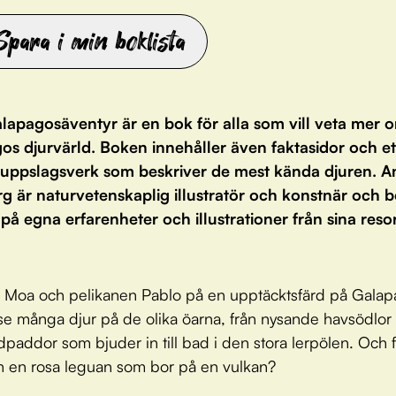
Spara i min boklista
lapagosäventyr är en bok för alla som vill veta mer 
os djurvärld. Boken innehåller även faktasidor och et
 uppslagsverk som beskriver de mest kända djuren. An
g är naturvetenskaplig illustratör och konstnär och 
på egna erfarenheter och illustrationer från sina reso
 Moa och pelikanen Pablo på en upptäcktsfärd på Galap
se många djur på de olika öarna, från nysande havsödlor t
ldpaddor som bjuder in till bad i den stora lerpölen. Och 
n en rosa leguan som bor på en vulkan?