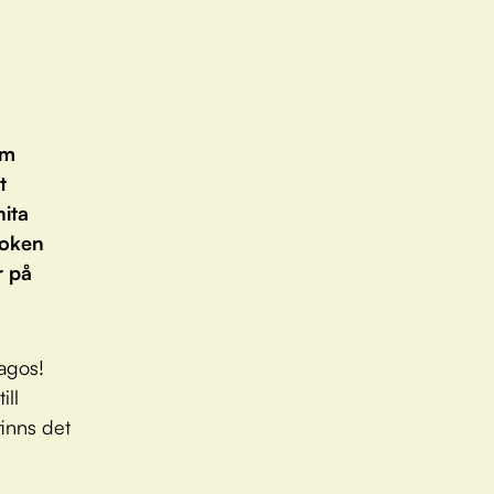
om
t
ita
boken
r på
agos!
ill
finns det