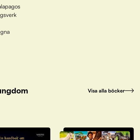
alapagos
agsverk
egna
h ungdom
Visa alla böcker