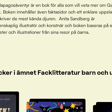
apagosäventyr är en bok för alla som vill veta mer om G
d. Boken innehåller även faktasidor och ett enklare uppsl
river de mest kända djuren. Anita Sandberg är
enskaplig illustratör och konstnär och boken baseras på 
ter och illustrationer från sina resor på öarna.
cker i ämnet Facklitteratur barn oc