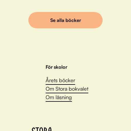
Se alla böcker
För skolor
Årets böcker
Om Stora bokvalet
Om läsning