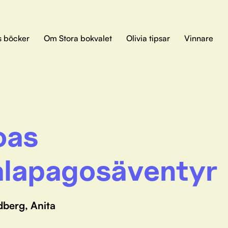
s böcker
Om Stora bokvalet
Olivia tipsar
Vinnare
oas
lapagosäventyr
dberg, Anita