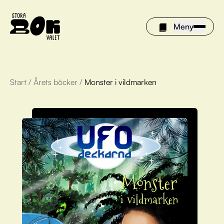
Meny
Start
/
Årets böcker
/
Monster i vildmarken
Årets böcker
Om Stora bokvalet
Olivia tipsar
Vinnare
FAQ
För bibliotek