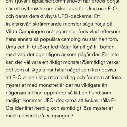
om Tjuvar i IspalatsetSommarlovet har precis börjat
när ett nytt mysterium dyker upp för Uma och F-O
och deras detektivbyrå UFO-deckarna. Ett
fruktansvärt skrämmande monster sägs härja på
Vilda Campingen och ägaren är förtvivlad eftersom
hans annars så populära camping nu står helt tom.
Uma och F-O söker ledtrådar för att gå till botten
med vad det egentligen är som pågår där. För inte
kan det väl vara ett riktigt monster?Samtidigt verkar
det som att Agata har hittat något som kan bevisa
att F-O är en riktig utomjording och förutom att lösa
mysteriet med monstret är det nu viktigare än
någonsin att han uppträder så likt en hund som
möjligt. Kommer UFO-deckarna att lyckas hålla F-
O:s identitet hemlig och samtidigt lösa mysteriet
med monstret på campingen?