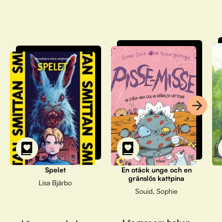
Spelet
En otäck unge och en
gränslös kattpina
Lisa Bjärbo
Souid, Sophie