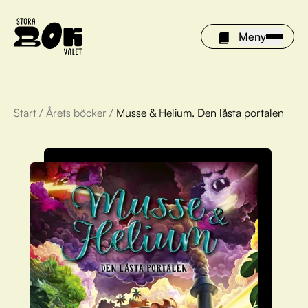
Meny
Start
/
Årets böcker
/
Musse & Helium. Den låsta portalen
Årets böcker
Om Stora bokvalet
Olivia tipsar
Vinnare
FAQ
För bibliotek