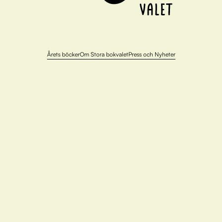
Årets böcker
Om Stora bokvalet
Press och Nyheter