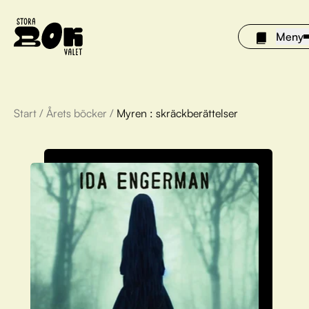
Meny
Start
/
Årets böcker
/
Myren : skräckberättelser
Årets böcker
Om Stora bokvalet
Olivia tipsar
Vinnare
FAQ
För bibliotek