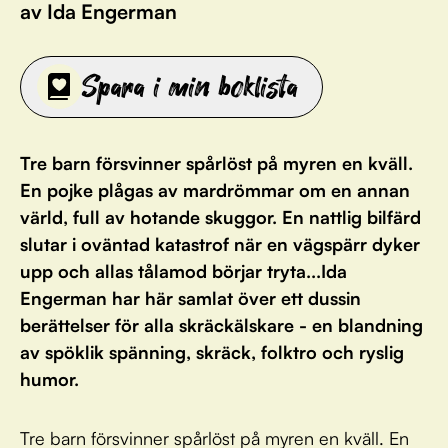
av Ida Engerman
Spara i min boklista
Tre barn försvinner spårlöst på myren en kväll.
En pojke plågas av mardrömmar om en annan
värld, full av hotande skuggor. En nattlig bilfärd
slutar i oväntad katastrof när en vägspärr dyker
upp och allas tålamod börjar tryta...Ida
Engerman har här samlat över ett dussin
berättelser för alla skräckälskare - en blandning
av spöklik spänning, skräck, folktro och ryslig
humor.
Tre barn försvinner spårlöst på myren en kväll. En