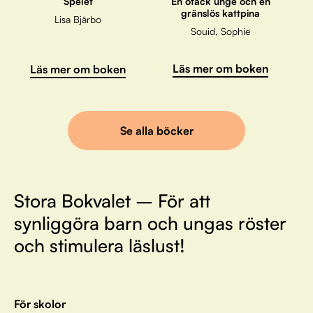
Spelet
En otäck unge och en
gränslös kattpina
Lisa Bjärbo
Souid, Sophie
Läs mer om boken
Läs mer om boken
Se alla böcker
Stora Bokvalet – För att
synliggöra barn och ungas röster
och stimulera läslust!
För skolor