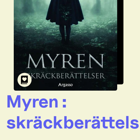
Myren :
skräckberättels