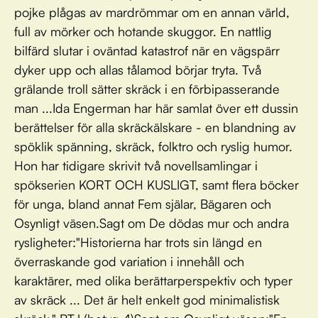
pojke plågas av mardrömmar om en annan värld,
full av mörker och hotande skuggor. En nattlig
bilfärd slutar i oväntad katastrof när en vägspärr
dyker upp och allas tålamod börjar tryta. Två
grälande troll sätter skräck i en förbipasserande
man ...Ida Engerman har här samlat över ett dussin
berättelser för alla skräckälskare - en blandning av
spöklik spänning, skräck, folktro och ryslig humor.
Hon har tidigare skrivit två novellsamlingar i
spökserien KORT OCH KUSLIGT, samt flera böcker
för unga, bland annat Fem själar, Bägaren och
Osynligt väsen.Sagt om De dödas mur och andra
rysligheter:"Historierna har trots sin längd en
överraskande god variation i innehåll och
karaktärer, med olika berättarperspektiv och typer
av skräck ... Det är helt enkelt god minimalistisk