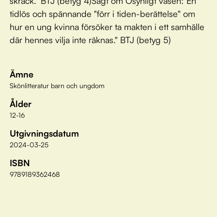
skräck." BTJ (betyg 4)Sagt om Osynligt väsen:"En
tidlös och spännande "förr i tiden-berättelse" om
hur en ung kvinna försöker ta makten i ett samhälle
där hennes vilja inte räknas." BTJ (betyg 5)
Ämne
Skönlitteratur barn och ungdom
Ålder
12-16
Utgivningsdatum
2024-03-25
ISBN
9789189362468