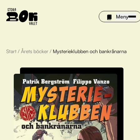
Meny
Start
/
Årets böcker
/
Mysterieklubben och bankrånarna
Årets böcker
Om Stora bokvalet
Olivia tipsar
Vinnare
FAQ
För bibliotek