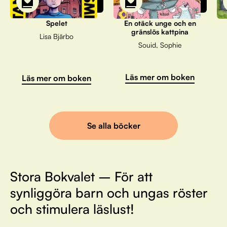
Spelet
En otäck unge och en
gränslös kattpina
Lisa Bjärbo
Souid, Sophie
Läs mer om boken
Läs mer om boken
Se alla böcker
Stora Bokvalet – För att
synliggöra barn och ungas röster
och stimulera läslust!