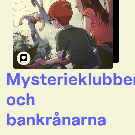
Mysterieklubbe
och
bankrånarna