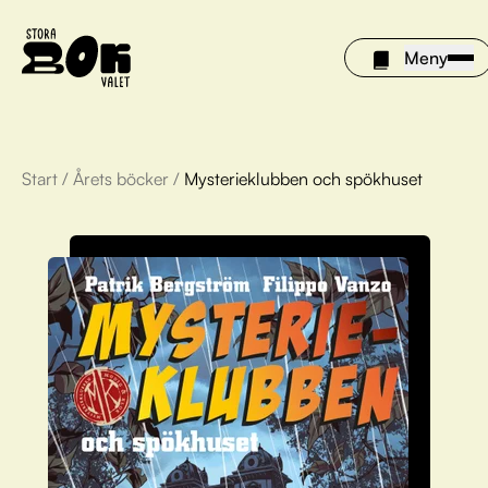
Meny
Start
/
Årets böcker
/
Mysterieklubben och spökhuset
Årets böcker
Om Stora bokvalet
Olivia tipsar
Vinnare
FAQ
För bibliotek