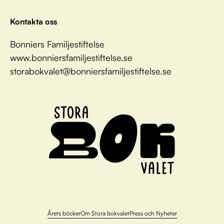
Kontakta oss
Bonniers Familjestiftelse
www.bonniersfamiljestiftelse.se
storabokvalet@bonniersfamiljestiftelse.se
Årets böcker
Om Stora bokvalet
Press och Nyheter