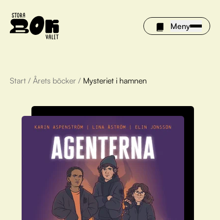
Meny
Start
/
Årets böcker
/
Mysteriet i hamnen
Årets böcker
Om Stora bokvalet
Olivia tipsar
Vinnare
FAQ
För bibliotek