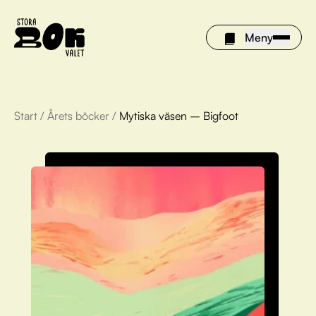
Meny
Start
/
Årets böcker
/
Mytiska väsen – Bigfoot
Årets böcker
Om Stora bokvalet
Olivia tipsar
Vinnare
FAQ
För bibliotek