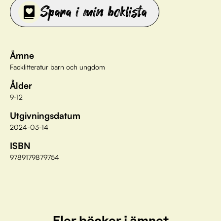
Spara i min boklista
Ämne
Facklitteratur barn och ungdom
Ålder
9-12
Utgivningsdatum
2024-03-14
ISBN
9789179879754
Fler böcker i ämnet