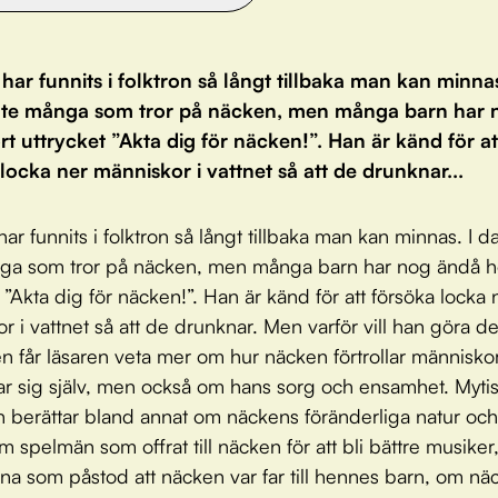
ar funnits i folktron så långt tillbaka man kan minnas
inte många som tror på näcken, men många barn har 
t uttrycket ”Akta dig för näcken!”. Han är känd för at
locka ner människor i vattnet så att de drunknar...
ar funnits i folktron så långt tillbaka man kan minnas. I d
nga som tror på näcken, men många barn har nog ändå h
 ”Akta dig för näcken!”. Han är känd för att försöka locka 
r i vattnet så att de drunknar. Men varför vill han göra de
n får läsaren veta mer om hur näcken förtrollar människo
ar sig själv, men också om hans sorg och ensamhet. Myti
 berättar bland annat om näckens föränderliga natur och
m spelmän som offrat till näcken för att bli bättre musike
na som påstod att näcken var far till hennes barn, om nä