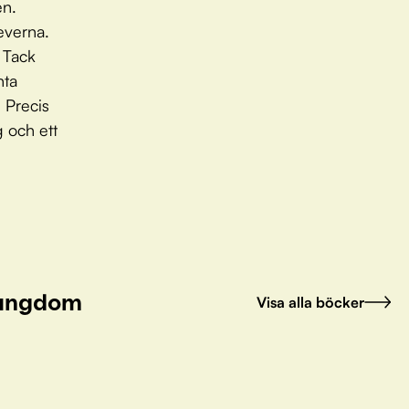
en.
everna.
 Tack
nta
 Precis
g och ett
h ungdom
Visa alla böcker