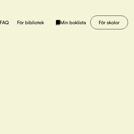
FAQ
För bibliotek
För skolor
Min boklista