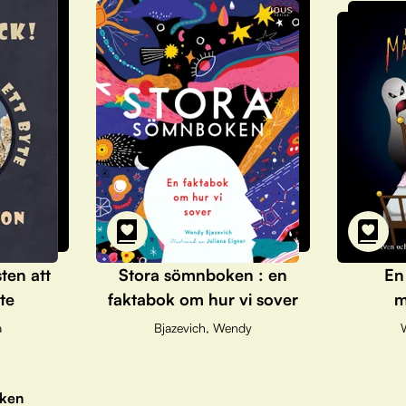
sten att
Stora sömnboken : en
En
te
faktabok om hur vi sover
m
a
Bjazevich, Wendy
ken