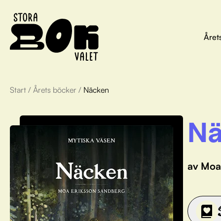
Året
Start
/
Årets böcker
/
Näcken
Nä
av Moa