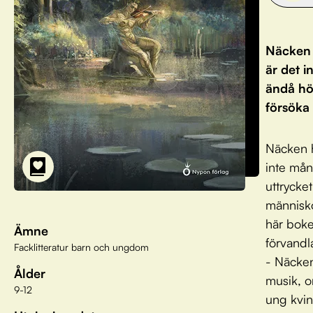
Näcken h
är det 
ändå hör
försöka 
Näcken h
inte må
uttrycket
människo
här boke
Ämne
förvandl
Facklitteratur barn och ungdom
- Näcken
Ålder
musik, o
9-12
ung kvin