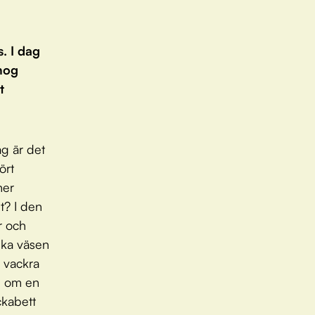
. I dag
nog
t
ag är det
ört
ner
t? I den
r och
ska väsen
 vackra
r, om en
ckabett