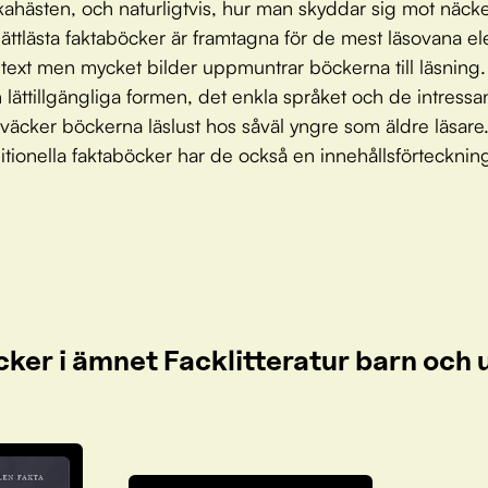
ahästen, och naturligtvis, hur man skyddar sig mot näck
ättlästa faktaböcker är framtagna för de mest läsovana el
 text men mycket bilder uppmuntrar böckerna till läsning.
 lättillgängliga formen, det enkla språket och de intressa
äcker böckerna läslust hos såväl yngre som äldre läsare.
itionella faktaböcker har de också en innehållsförtecknin
cker i ämnet Facklitteratur barn oc