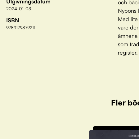
Utgivningsdatum
och bäck
2024-01-03
Nypons l
Med lite
ISBN
vare den
9789179879211
ämnena v
som trad
register.
Fler bö