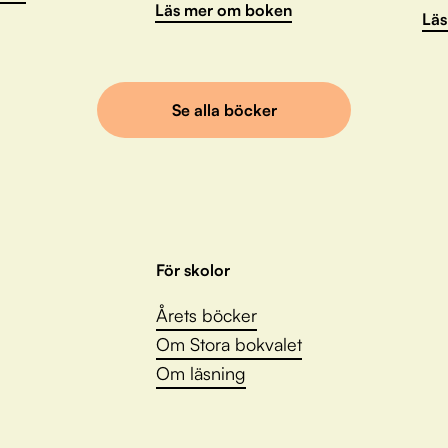
Läs mer om boken
Läs
Se alla böcker
För skolor
Årets böcker
Om Stora bokvalet
Om läsning