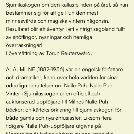
Sjumilaskogen om den kallaste tiden på året, så han
bestämmer sig för att ge Puh den mest
minnesvärda och magiska vintern någonsin.
Resultatet blir ett äventyr i ett vintrigt sagoland fullt
av snöflingor, nysningar och hemliga
överraskningar!
I översättning av Torun Reuterswärd.
A. A. MILNE [1882-1956] var en engelsk författare
och dramatiker, känd över hela världen för sina
odödliga berättelser om Nalle Puh. Nalle Puh:
Vinter i Sjumilaskogen är en officiell och
auktoriserad uppföljare till Milnes Nalle Puh-
böcker: en kärleksförklaring till Sjumilaskogen för
både gamla och nya entusiaster. Liksom flera
tidigare Nalle Puh-uppföljare utgivna på
Modernista är boken skriven av den engelska