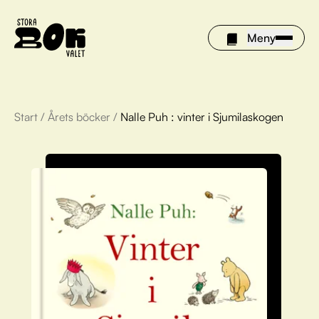
Meny
Start
/
Årets böcker
/
Nalle Puh : vinter i Sjumilaskogen
Årets böcker
Om Stora bokvalet
Olivia tipsar
Vinnare
FAQ
För bibliotek