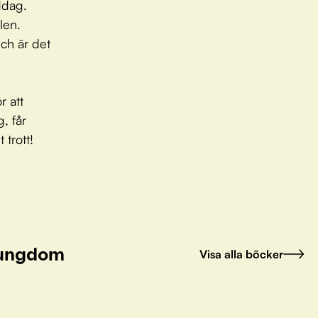
ddag.
olen.
ch är det
 att
, får
 trott!
h ungdom
Visa alla böcker