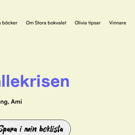
s böcker
Om Stora bokvalet
Olivia tipsar
Vinnare
llekrisen
ing, Ami
Spara i min boklista