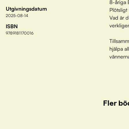
8-åriga 
Utgivningsdatum
Plötslig
2025-08-14
Vad är d
verklige
ISBN
9789181170016
Tillsamm
hjälpa al
vännerna 
Fler bö