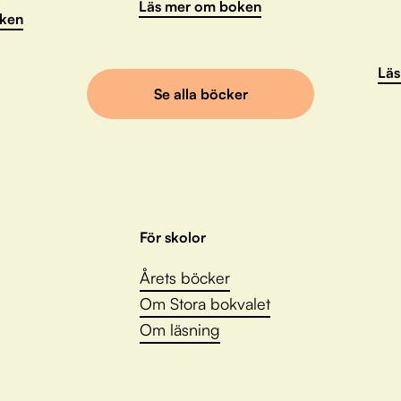
Läs mer om boken
ken
Läs
Se alla böcker
För skolor
Årets böcker
Om Stora bokvalet
Om läsning