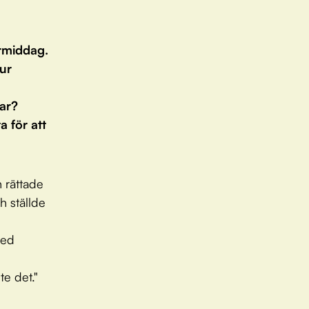
ermiddag.
 ur
tar?
 för att
h rättade
h ställde
med
te det."