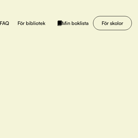
FAQ
För bibliotek
För skolor
Min boklista