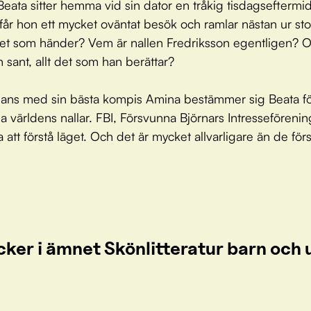
Beata sitter hemma vid sin dator en tråkig tisdagseftermi
t får hon ett mycket oväntat besök och ramlar nästan ur st
et som händer? Vem är nallen Fredriksson egentligen? O
n sant, allt det som han berättar?
ans med sin bästa kompis Amina bestämmer sig Beata för
la världens nallar. FBI, Försvunna Björnars Intresseförening
att förstå läget. Och det är mycket allvarligare än de först
cker i ämnet Skönlitteratur barn oc