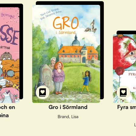
och en
Gro i Sörmland
Fyra sm
pina
Brand, Lisa
L