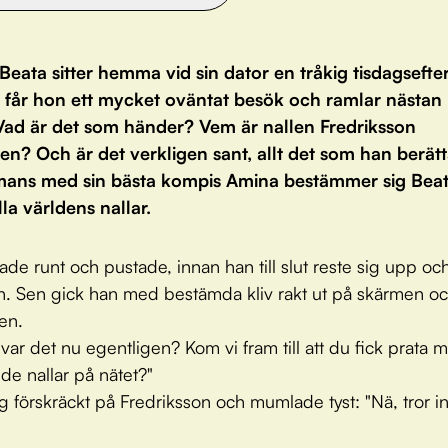
Beata sitter hemma vid sin dator en tråkig tisdagseft
t får hon ett mycket oväntat besök och ramlar nästan
 Vad är det som händer? Vem är nallen Fredriksson
en? Och är det verkligen sant, allt det som han berät
mans med sin bästa kompis Amina bestämmer sig Beata
lla världens nallar.
de runt och pustade, innan han till slut reste sig upp oc
sen. Sen gick han med bestämda kliv rakt ut på skärmen oc
ten.
 var det nu egentligen? Kom vi fram till att du fick prata 
e nallar på nätet?"
g förskräckt på Fredriksson och mumlade tyst: "Nä, tror in