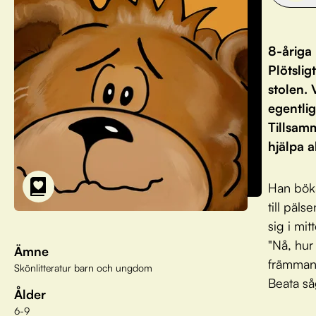
8-åriga 
Plötslig
stolen.
egentlig
Tillsam
hjälpa a
Han böka
till päl
sig i mit
"Nå, hur
Ämne
främmand
Skönlitteratur barn och ungdom
Beata så
Ålder
6-9