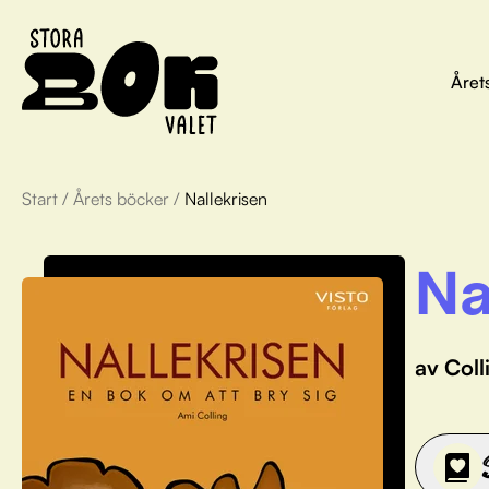
Året
Start
/
Årets böcker
/
Nallekrisen
Na
av Coll