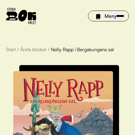
Meny
Start
/
Årets böcker
/
Nelly Rapp i Bergakungens sal
Årets böcker
Om Stora bokvalet
Olivia tipsar
Vinnare
FAQ
För bibliotek