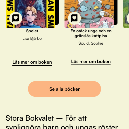
Spelet
En otäck unge och en
gränslös kattpina
Lisa Bjärbo
Souid, Sophie
Läs mer om boken
Läs mer om boken
Se alla böcker
Stora Bokvalet – För att
synliggöra barn och ungas röster