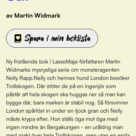
av Martin Widmark
Spara i min boklista
Ny fristående bok i LasseMaja-författaren Martin
Widmarks mysrysliga serie om monsteragenten
Nelly Rapp.Nelly och hennes hund London besöker
Trollskogen. Där stöter de på en ingenjör som
påstår att hela skogen ska huggas ner så man kan
bygga där, bara marken är stabil nog. Så försvinner
London spårlöst in under en tjock gran och Nelly
måste krypa efter. Hon ställs öga mot öga med
ingen mindre än Bergakungen - en uråldrig man
med makt över hela Trollskogen, men utan en enda