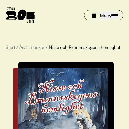
Meny
Start
/
Årets böcker
/
Nisse och Brunnsskogens hemlighet
Årets böcker
Om Stora bokvalet
Olivia tipsar
Vinnare
FAQ
För bibliotek