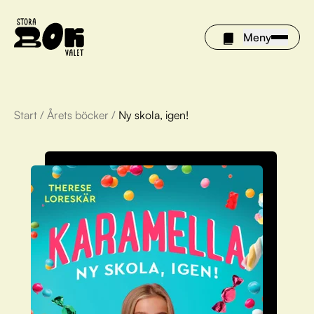
Meny
Start
/
Årets böcker
/
Ny skola, igen!
Årets böcker
Om Stora bokvalet
Olivia tipsar
Vinnare
FAQ
För bibliotek