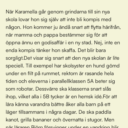
När Karamella går genom grindarna till sin nya
skola lovar hon sig själv att inte bli kompis med
någon. Hon kommer ju ändå snart att flytta härifrån,
när mamma och pappa bestämmer sig för att
öppna ännu en godisaffär i en ny stad. Nej, inte en
enda kompis tänker hon skaffa. Det blir bara
sorgligt.Det visar sig snart att den nya skolan är lite
speciell. Till exempel har skolsyster en hund gömd
under en filt på rummet, rektorn är rasande hela
tiden och eleverna i parallellklassen 5A beter sig
som robotar. Dessvärre ska klasserna snart slås
ihop, vilket alla i 5B tycker är en hemsk idé.För att
lära känna varandra bättre åker alla barn på ett
läger tillsammans i några dagar. De ska paddla
kanot, grilla bananer och övernatta i stugor. Men
när läraren Björn försvinner under en vandring blir