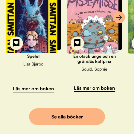
Spelet
En otäck unge och en
gränslös kattpina
Lisa Bjärbo
Souid, Sophie
Läs mer om boken
Läs mer om boken
Se alla böcker