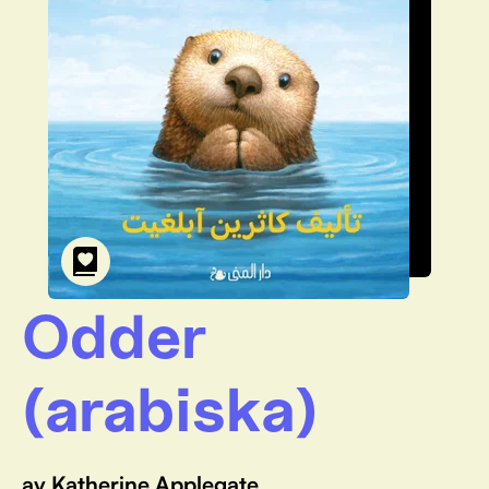
Odder
(arabiska)
av Katherine Applegate