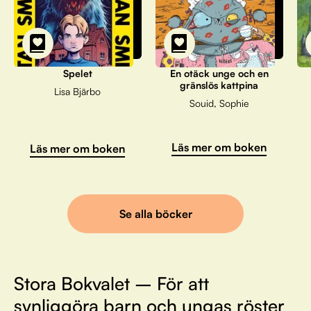
Spelet
En otäck unge och en
gränslös kattpina
Lisa Bjärbo
Souid, Sophie
Läs mer om boken
Läs mer om boken
Se alla böcker
Stora Bokvalet – För att
synliggöra barn och ungas röster