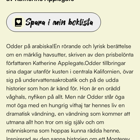
Spara i min boklista
Odder på arabiska!En rörande och lyrisk berättelse
om en märklig havsutter, skriven av den prisbelönta
författaren Katherine Applegate.Odder tillbringar
sina dagar utanför kusten i centrala Kalifornien, övar
sig på undervattensakrobatik och på de udda
historier som hon är känd för. Hon är en orädd
våghals, nyfiken på allt. Men när Odder står öga
mot öga med en hungrig vithaj tar hennes liv en
dramatisk vändning, en vändning som kommer att
utmana allt hon tror om sig själv och om
människorna som hoppas kunna rädda henne.
Inspirerad av den sanna historien om ett Monterey