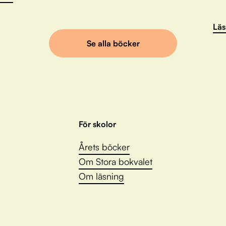
Läs
Se alla böcker
För skolor
Årets böcker
Om Stora bokvalet
Om läsning