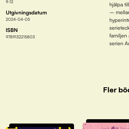
9-12
hjälpa t
– mellan
Utgivningsdatum
hyperint
2024-04-05
serietec
ISBN
familjen 
9789132215803
serien A
Fler bö