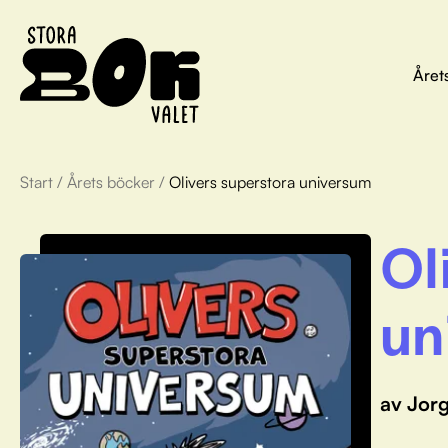
Året
Start
/
Årets böcker
/
Olivers superstora universum
Ol
un
av Jor