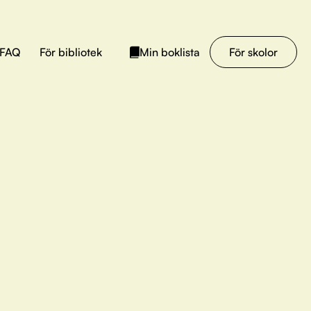
FAQ
För bibliotek
För skolor
Min boklista