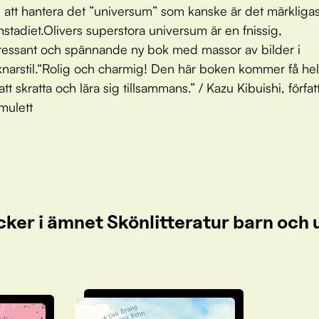
ill att hantera det ”universum” som kanske är det märkligas
stadiet.Olivers superstora universum är en fnissig,
ressant och spännande ny bok med massor av bilder i
knarstil.“Rolig och charmig! Den här boken kommer få he
att skratta och lära sig tillsammans.” / Kazu Kibuishi, författ
mulett
cker i ämnet Skönlitteratur barn oc