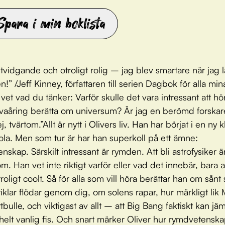
Spara i min boklista
tvidgande och otroligt rolig – jag blev smartare när jag 
!” /Jeff Kinney, författaren till serien Dagbok för alla min
vet vad du tänker: Varför skulle det vara intressant att hö
lvaåring berätta om universum? Är jag en berömd forskare 
, tvärtom.”Allt är nytt i Olivers liv. Han har börjat i en ny 
ola. Men som tur är har han superkoll på ett ämne:
nskap. Särskilt intressant är rymden. Att bli astrofysiker ä
m. Han vet inte riktigt varför eller vad det innebär, bara a
roligt coolt. Så för alla som vill höra berättar han om sån
iklar flödar genom dig, om solens rapar, hur märkligt lik 
tbulle, och viktigast av allt – att Big Bang faktiskt kan jä
elt vanlig fis. Och snart märker Oliver hur rymdvetensk