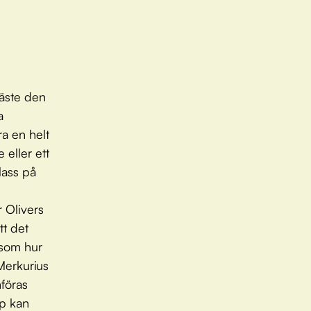
läste den
a
ra en helt
eller ett
klass på
r Olivers
tt det
t som hur
Merkurius
mföras
ap kan