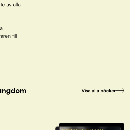
te av alla
la
aren till
h ungdom
Visa alla böcker