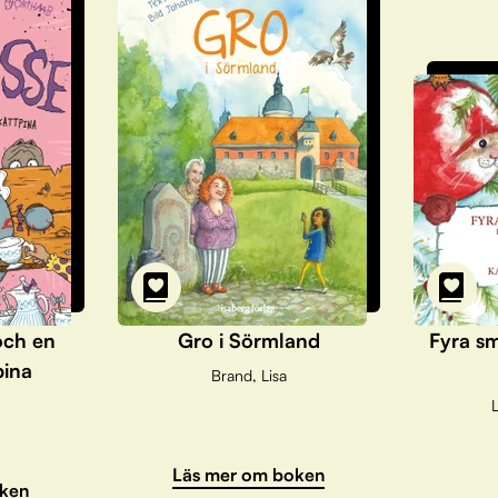
och en
Gro i Sörmland
Fyra sm
pina
Brand, Lisa
L
Läs mer om boken
ken