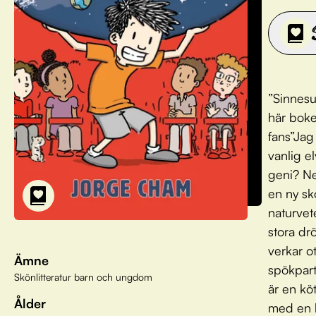
”Sinnesu
här boken
fans”Jag 
vanlig e
geni? Nej
en ny sk
naturvete
stora drö
verkar ot
Ämne
spökpart
Skönlitteratur barn och ungdom
är en köt
Ålder
med en h