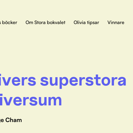
s böcker
Om Stora bokvalet
Olivia tipsar
Vinnare
ivers superstora
iversum
ge Cham