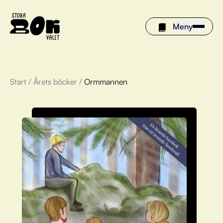
Meny
Start
/
Årets böcker
/
Ormmannen
Årets böcker
Om Stora bokvalet
Olivia tipsar
Vinnare
FAQ
För bibliotek