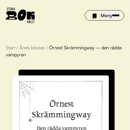
Meny
Start
/
Årets böcker
/
Örnest Skrämmingway – den rädda
Årets böcker
vampyren
Om Stora bokvalet
Olivia tipsar
Vinnare
FAQ
För bibliotek