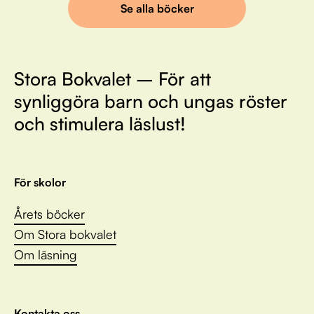
Se alla böcker
Stora Bokvalet – För att
synliggöra barn och ungas röster
och stimulera läslust!
För skolor
Årets böcker
Om Stora bokvalet
Om läsning
Kontakta oss