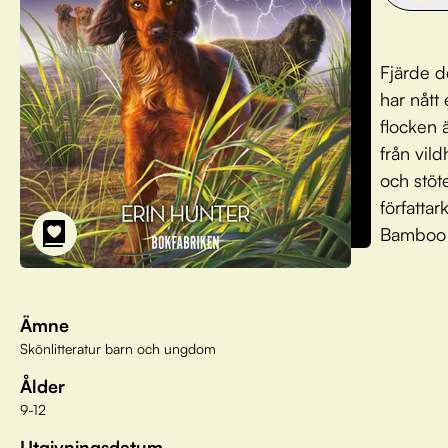
Fjärde d
har nått
flocken 
från vil
och stöt
författa
Bamboo
Ämne
Skönlitteratur barn och ungdom
Ålder
9-12
Utgivningsdatum