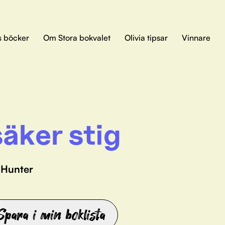
s böcker
Om Stora bokvalet
Olivia tipsar
Vinnare
äker stig
 Hunter
Spara i min boklista