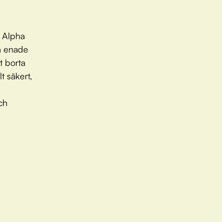
h Alpha
n enade
t borta
t säkert,
ch