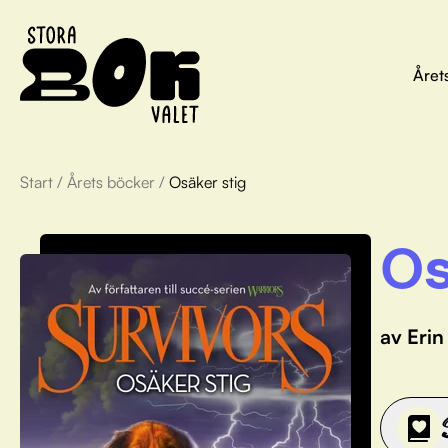
Året
Start
/
Årets böcker
/
Osäker stig
Os
av Erin