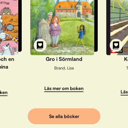
och en
Gro i Sörmland
K
pina
Brand, Lisa
T
Läs mer om boken
Läs
ken
Se alla böcker