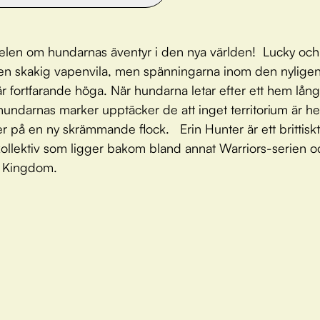
elen om hundarnas äventyr i den nya världen! Lucky oc
 en skakig vapenvila, men spänningarna inom den nylige
är fortfarande höga. När hundarna letar efter ett hem lång
dhundarnas marker upptäcker de att inget territorium är hel
er på en ny skrämmande flock. Erin Hunter är ett brittiskt
rkollektiv som ligger bakom bland annat Warriors-serien o
 Kingdom.