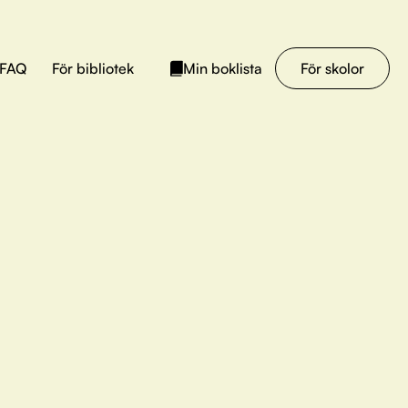
FAQ
För bibliotek
För skolor
Min boklista