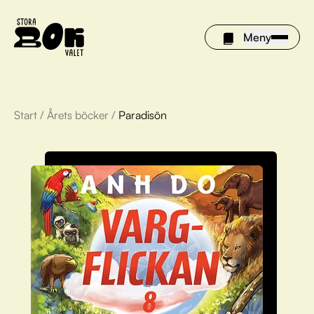
Meny
Start
/
Årets böcker
/
Paradisön
Årets böcker
Om Stora bokvalet
Olivia tipsar
Vinnare
FAQ
För bibliotek