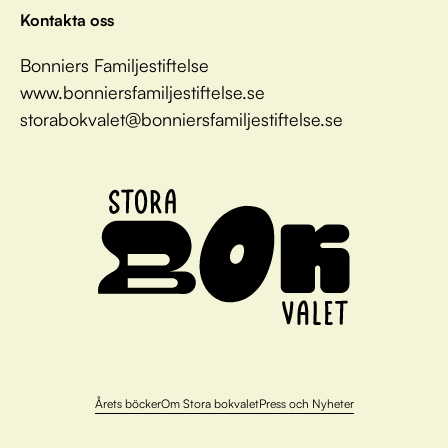
Kontakta oss
Bonniers Familjestiftelse
www.bonniersfamiljestiftelse.se
storabokvalet@bonniersfamiljestiftelse.se
Årets böcker
Om Stora bokvalet
Press och Nyheter