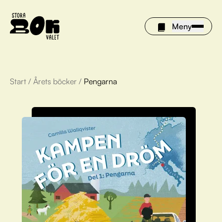
Meny
Start
/
Årets böcker
/
Pengarna
Årets böcker
Om Stora bokvalet
Olivia tipsar
Vinnare
FAQ
För bibliotek