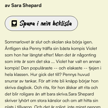
av Sara Shepard
Spara i min boklista
Sommarlovet är slut och skolan ska börja igen.
Äntligen ska Penny träffa sin bästa kompis Violet
som hon har längtat efter! Men det är någonting
som inte är som det ska ... Violet har valt en annan
kompis! Den populäraste -- och elakaste -- tjejen i
hela klassen. Hur gick det till? Pennys huvud
snurrar av tankar. För att inte bli knäpp börjar hon
skriva dagbok. Och rita, för hon älskar att rita och
det blir roligare än att bara skriva.Sara Shepard
skriver lyhört om stora känslor och om att hitta sin
plats i tillvaron. Och det är roligt, inte minst genom