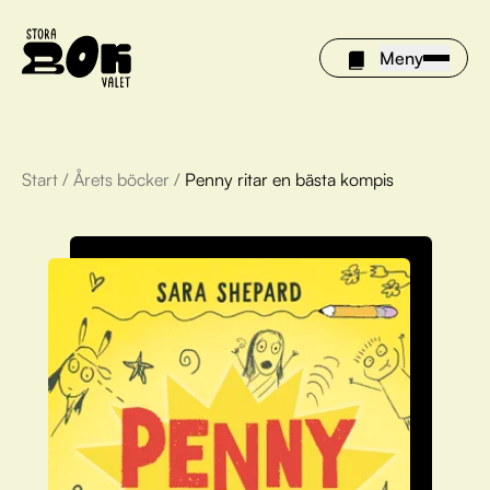
Meny
Start
/
Årets böcker
/
Penny ritar en bästa kompis
Årets böcker
Om Stora bokvalet
Olivia tipsar
Vinnare
FAQ
För bibliotek