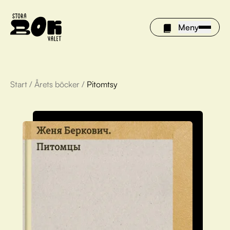
Meny
Start
/
Årets böcker
/
Pitomtsy
Årets böcker
Om Stora bokvalet
Olivia tipsar
Vinnare
FAQ
För bibliotek