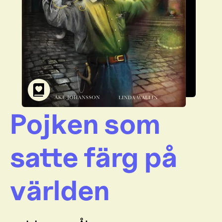
Pojken som
satte färg på
världen