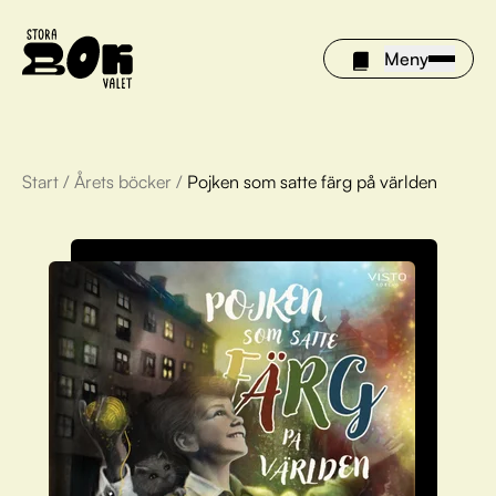
Meny
Start
/
Årets böcker
/
Pojken som satte färg på världen
Årets böcker
Om Stora bokvalet
Olivia tipsar
Vinnare
FAQ
För bibliotek