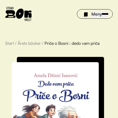
Meny
Start
/
Årets böcker
/
Priče o Bosni : dedo vam priča
Årets böcker
Om Stora bokvalet
Olivia tipsar
Vinnare
FAQ
För bibliotek