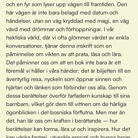
och en fyr som lyser upp vägen till framtiden. Den
här vägen är inte bara belagd med datum och
händelser, utan en väg kryddad med magi, en väg
vävd med drömmar och förhoppningar. I vår
hektiska värld, där vi ofta glömmer värdet av enkla
konversationer, tjänar denna inskrift som en
påminnelse om vikten av att prata, läsa och lära.
Det påminner oss om att en bok inte bara är ett
föremål vi håller i våra händer; det är biljetten till en
äventyrlig resa, nyckeln som öppnar sinnen och
hjärtan och länken som förbinder oss alla. Genom
dessa berättelser överför farfadern kunskap till sina
barnbarn, vilket gör dem till vittnen om de härliga
ögonblicken i det bosniska förflutna. Men mer än
det, han lär oss om kraften i berättande – hur
berättelser kan forma, lära ut och inspirera. Hur det
kan väcka fantasi, utveckla empati och bygga broar