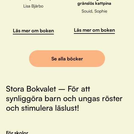
gränslös kattpina
Lisa Bjärbo
Souid, Sophie
Läs mer om boken
Läs mer om boken
Se alla böcker
Stora Bokvalet – För att
synliggöra barn och ungas röster
och stimulera läslust!
För skolor