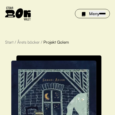
Meny
Start
/
Årets böcker
/
Projekt Golem
Årets böcker
Om Stora bokvalet
Olivia tipsar
Vinnare
FAQ
För bibliotek