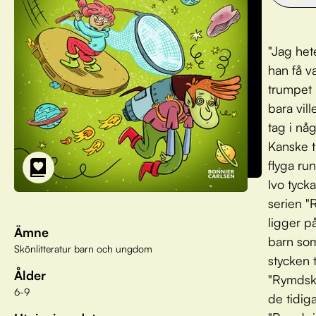
"Jag het
han få va
trumpet i
bara vil
tag i nå
Kanske t
flyga ru
Ivo tyck
serien "
ligger på
Ämne
barn som
Skönlitteratur barn och ungdom
stycken 
Ålder
"Rymdske
6-9
de tidig