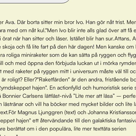
er Ava. Där borta sitter min bror Ivo. Han gör nåt trist. Me
ra med om nåt kul."Men Ivo blir inte alls glad över att få 
 örat när han sitter och läser. Istället blir han sur.Attans,
le skoja och få lite fart på den här dagen! Men kanske om 
gra roliga miniraketer som de kan sätta på ryggen och fl
ill och med öppna den förbjuda luckan ut i mörka rymde
nt med raketer på ryggen mitt i universum måste väl till 
a är roligt? Eller?"Raketfärden" är den andra, fristående b
Rymdskeppet hajen". En actionfylld och humoristisk serie
 Bonnier Carlsens lättläst-nivå ”Lite mer att läsa” – perfe
 lästränar och vill ha böcker med mycket bilder och lite 
text.För Magnus Ljunggren (text) och Johanna Kristiansson
ppet hajen" ett återvändande till den galaktiska fantasi
are berättat om i den populära, lite mer texttäta serien