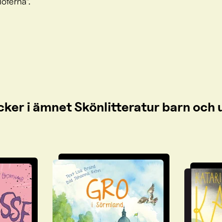
oterna".
cker i ämnet Skönlitteratur barn oc