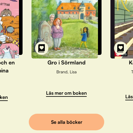
och en
Gro i Sörmland
K
pina
Brand, Lisa
T
Läs mer om boken
Läs
ken
Se alla böcker