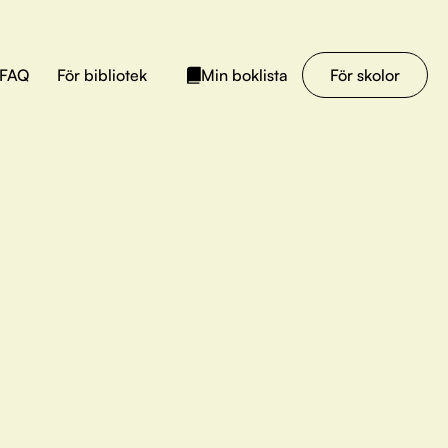
FAQ
För bibliotek
För skolor
Min boklista