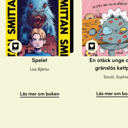
Spelet
En otäck unge 
gränslös katt
Lisa Bjärbo
Souid, Sophie
Läs mer om bo
Läs mer om boken