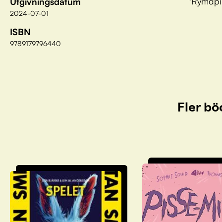
"Rymdpil
Utgivningsdatum
2024-07-01
ISBN
9789179796440
Fler bö