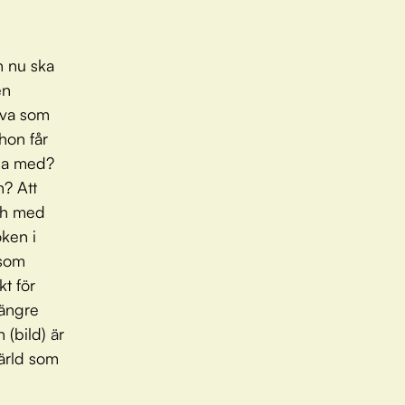
n nu ska
en
 Ava som
hon får
yga med?
n? Att
och med
oken i
 som
kt för
längre
 (bild) är
värld som