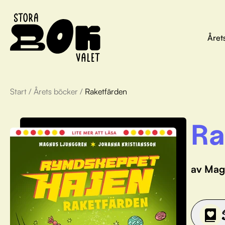
Året
Start
/
Årets böcker
/
Raketfärden
Ra
av Mag