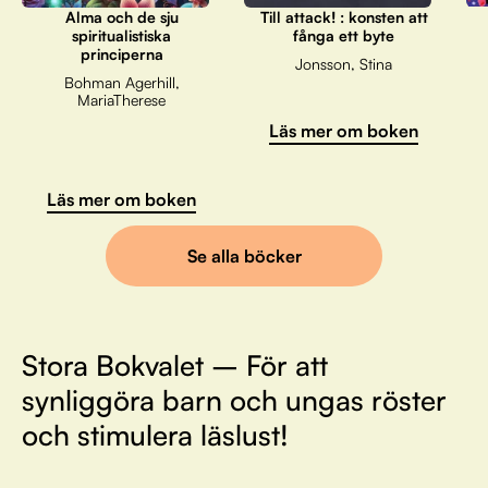
Alma och de sju
Till attack! : konsten att
spiritualistiska
fånga ett byte
principerna
Jonsson, Stina
Bohman Agerhill,
MariaTherese
Läs mer om boken
Läs mer om boken
Se alla böcker
Stora Bokvalet – För att
synliggöra barn och ungas röster
och stimulera läslust!