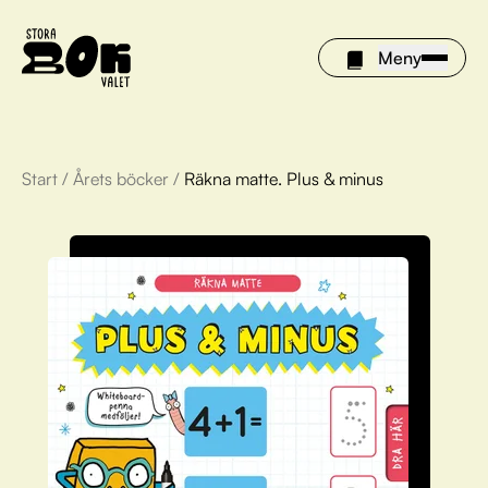
Meny
Start
/
Årets böcker
/
Räkna matte. Plus & minus
Årets böcker
Om Stora bokvalet
Olivia tipsar
Vinnare
FAQ
För bibliotek