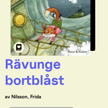
Rävunge
bortblåst
av Nilsson, Frida