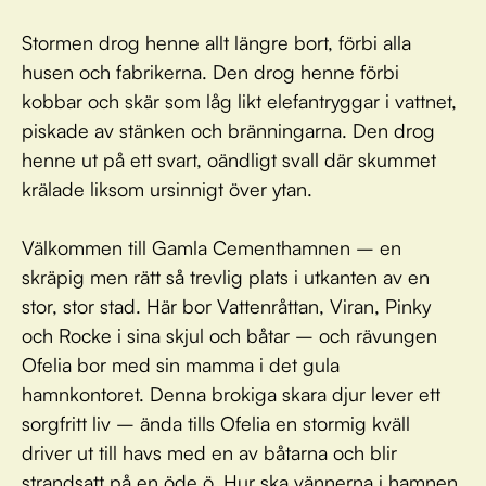
Stormen drog henne allt längre bort, förbi alla
husen och fabrikerna. Den drog henne förbi
kobbar och skär som låg likt elefantryggar i vattnet,
piskade av stänken och bränningarna. Den drog
henne ut på ett svart, oändligt svall där skummet
krälade liksom ursinnigt över ytan.
Välkommen till Gamla Cementhamnen – en
skräpig men rätt så trevlig plats i utkanten av en
stor, stor stad. Här bor Vattenråttan, Viran, Pinky
och Rocke i sina skjul och båtar – och rävungen
Ofelia bor med sin mamma i det gula
hamnkontoret. Denna brokiga skara djur lever ett
sorgfritt liv – ända tills Ofelia en stormig kväll
driver ut till havs med en av båtarna och blir
strandsatt på en öde ö. Hur ska vännerna i hamnen