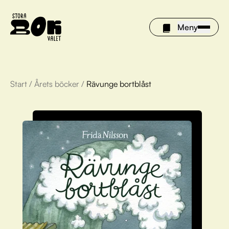
Meny
Start
/
Årets böcker
/
Rävunge bortblåst
Årets böcker
Om Stora bokvalet
Olivia tipsar
Vinnare
FAQ
För bibliotek