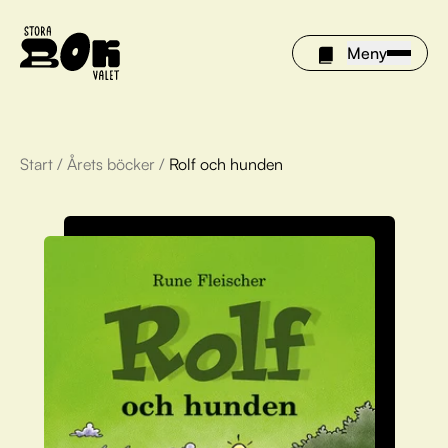
Meny
Start
/
Årets böcker
/
Rolf och hunden
Årets böcker
Om Stora bokvalet
Olivia tipsar
Vinnare
FAQ
För bibliotek