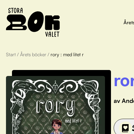
Året
Start
/
Årets böcker
/
rory : med litet r
ro
av And