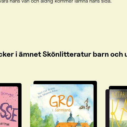
 vara hans vän och aldrig kommer lämna hans sida.
cker i ämnet Skönlitteratur barn oc