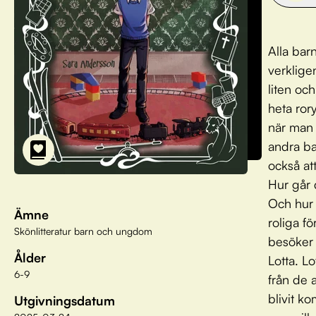
Alla bar
verklige
liten oc
heta rory
när man 
andra bar
också at
Hur går 
Och hur g
Ämne
roliga f
Skönlitteratur barn och ungdom
besöker 
Ålder
Lotta. Lo
6-9
från de 
blivit k
Utgivningsdatum