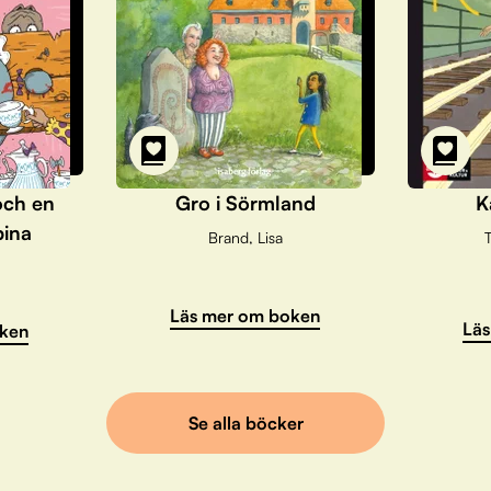
och en
Gro i Sörmland
K
pina
Brand, Lisa
T
Läs mer om boken
Läs
ken
Se alla böcker