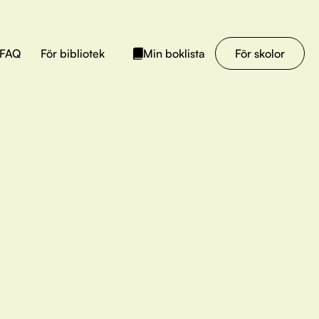
FAQ
För bibliotek
För skolor
Min boklista