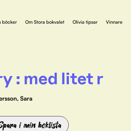
s böcker
Om Stora bokvalet
Olivia tipsar
Vinnare
ry : med litet r
ersson, Sara
Spara i min boklista