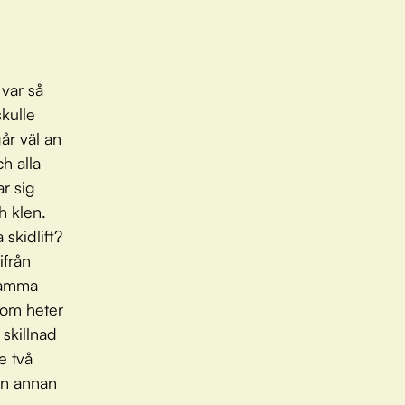
m
 var så
kulle
går väl an
h alla
ar sig
h klen.
 skidlift?
ifrån
 mamma
 som heter
 skillnad
e två
gon annan