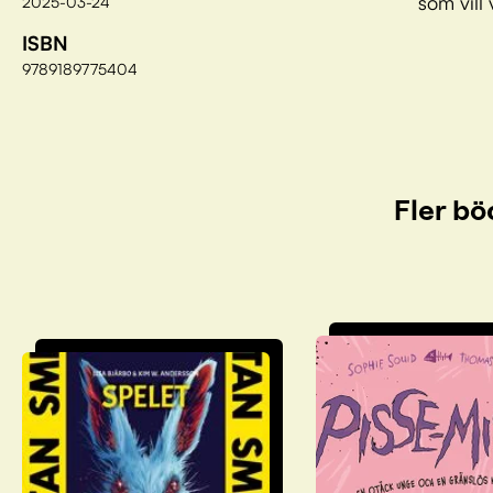
som vill
2025-03-24
ISBN
9789189775404
Fler bö