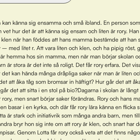
n kan känna sig ensamma och små ibland. En person so
n vet hur det är att känna sig ensam och liten är rory. Han
h klen när han föddes att hans mamma bestämde att han s
 – med litet r. Att vara liten och klen, och ha pipig röst, 
är hemma hos sin mamma, men när man börjar skolan oc
n är stora är det inte så roligt. Det får rory erfara. Det vis
t det kan hända många dråpliga saker när man är liten oc
det att åka tåg som bromsar in häftigt? Hur går det att åka
år det att sitta i en stol på bio?Dagarna i skolan är långt 
ör rory, men snart börjar saker förändras. Rory och hans
en basar i en kyrka, och där får rory lära känna en flicka
tta är stark och initiativrik som många andra barn, men till
andra bryr hon sig inte om att rory är klen, och snart har d
ompisar. Genom Lotta får rory också veta att det finns nå