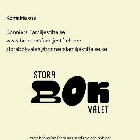
Kontakta oss
Bonniers Familjestiftelse
www.bonniersfamiljestiftelse.se
storabokvalet@bonniersfamiljestiftelse.se
Årets böcker
Om Stora bokvalet
Press och Nyheter