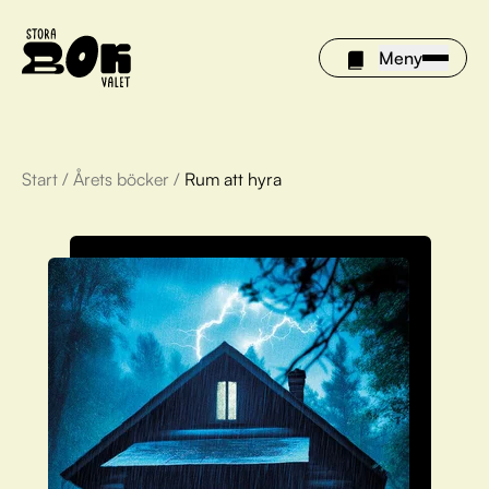
Meny
Start
/
Årets böcker
/
Rum att hyra
Årets böcker
Om Stora bokvalet
Olivia tipsar
Vinnare
FAQ
För bibliotek